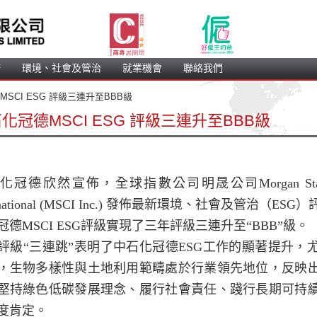
務
 環境、社會及管治 
 就業機會 
 聯絡我們 
MSCI ESG 評級三連升至BBB級 
化冠德MSCI ESG 評級三連升至BBB級
化冠德欣然宣佈，全球指數公司明晟公司
Morgan Sta
national (MSCI Inc.) 
發佈最新環境、社會及管治（
ESG
）
冠德
MSCI ESG
評級實現了三年評級三連升至“
BBB
”級。
評級“三連跳”表明了中石化冠德
ESG
工作的顯著提升，
，生物多樣性與土地利用範疇處於行業領先地位，反映
堅持綠色低碳發展理念、履行社會責任、踐行長期可持
度肯定。