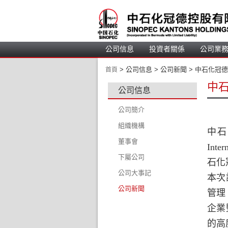
公司信息
投資者關係
公司業
 > 
 公司信息 > 公司新聞 > 中石化冠德
首頁
中石
公司信息
公司簡介
組織機構
中石
董事會
Inter
下屬公司
董事會成員
石化
公司大事記
董事簡介
本次
公司新聞
審核委員會
管理
薪酬委員會
企業
提名委員會
的高