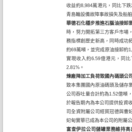
收益
約
8,984
萬港元，同比下跌
青島輪設備故障事故損失及船
華德石化穩步推進石腦油接卸
時，努力開拓第三方客戶市場
務指標創歷史新高，同時成功
約
69
萬噸，並完成原油接卸約
1
實現收入約
6.59
億港元，同比
2.81%
。
煉廠降加工負荷致國內碼頭公
致本集團國內原油碼頭及儲存
公司吞吐量合計約為
1.52
億噸
於報告期內為本公司
提供
投資
司全資附屬公司經貿冠德
與曹
妃甸實華已成為本公司的附屬
富查伊拉
公司儲罐業務維持高