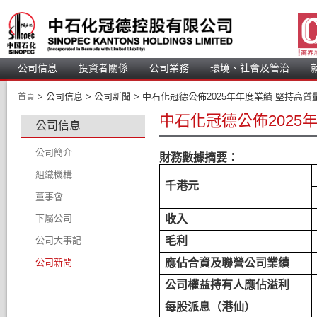
公司信息
投資者關係
公司業務
 環境、社會及管治 
 > 
 公司信息 > 公司新聞 > 中石化冠德公佈2025年年度業績 堅持高
首頁
中石化冠德公佈2025
公司信息
公司簡介
財務數據摘要：
組織機構
千港元
董事會
下屬公司
董事會成員
收入
公司大事記
董事簡介
毛利
公司新聞
審核委員會
應佔合資及聯營公司業績
薪酬委員會
公司權益持有人應佔溢利
提名委員會
每股派息（港仙）