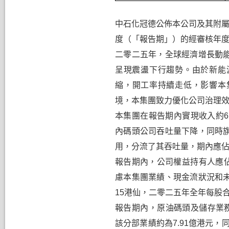
提名委員會
中石化冠德公佈本公司及其附
度（「報告期」）的經審核年
二零二五年，全球經濟增長動
呈現震盪下行趨勢。
由於
新能
縮
，
開工率持續走低
，
影響本
境，本集團致力優化公司治理
本集團
在
報告期內實現收入約
6
內碼頭公司吞吐量下降，同時
用，分流了其吞吐量，期內應
報告期內，公司權益持有人應
慮本集團
業績、
現金流狀況和
15
港仙，
二零二五年
全年每股
報告期內，原油碼頭及儲存業
該分部業績約為
7.91
億港元，