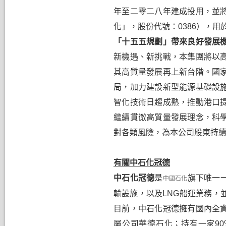
年至二零二八年建成投用，並
化」，股份代號：
0386
），用
「十五五規劃」帶來良好發展
新機遇、新挑戰，本集團將以
其
高質量發展再上新台階。國
局，加力建設新型能源基礎設
智化技術日趨成熟，推動港口
繼續貫徹高質量發展理念，科
對各類風險，為本公司股東持
有關中石化冠德
中石化冠德
是
旗下唯一
中國石化
輸設施，以及
LNG
船運業務，
目前，中石化冠德擁有國內全
屬公司華德石化；持有一家
90