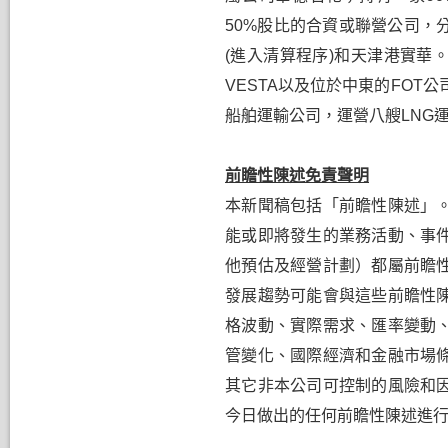
50%
股比的合資或聯營公司，
(
進入清算程序
)
和天津港實華
VESTA
以及位於中東的
FOT
公
船舶運輸公司，運營八艘
LNG
前瞻性陳述免責聲明
本新聞稿包括「前瞻性陳述」
能或即將發生的業務活動、事
他預估及經營計劃）都屬前瞻
發展趨勢可能會與這些前瞻性
格波動、實際需求、匯率變動
管變化、國際經濟和金融市場
其它非本公司可控制的風險和
今日做出的任何前瞻性陳述進