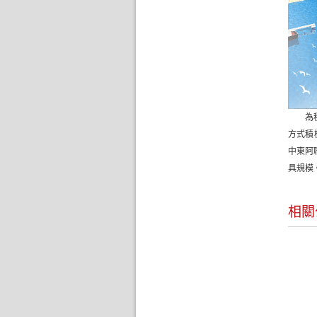
為
方式積
中東阿
具規模
相關