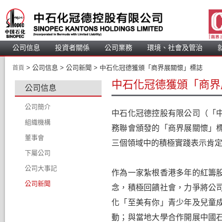
公司信息
投資者關係
公司業務
 環境、社會及管治 
 > 
 公司信息 > 公司新聞 > 中石化冠德獲頒「商界展關懷」標誌 
首頁
中石化冠德獲頒「商界
公司信息
公司簡介
中石化冠德控股有限公司（
「
組織機構
務聯會頒發的「商界展關懷」
董事會
三個領域中的積極實踐表示肯
下屬公司
董事會成員
公司大事記
董事簡介
作為一家紮根香港多年的紅籌
公司新聞
審核委員會
念，積極回饋社會，力爭將公
薪酬委員會
化「至美有你」青少年及兒童
提名委員會
動；與當地大學合作開展中國